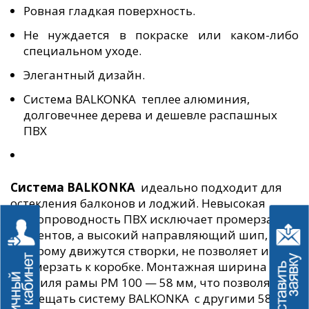
Ровная гладкая поверхность.
Не нуждается в покраске или каком-либо
специальном уходе.
Элегантный дизайн.
Система BALKONKA теплее алюминия,
долговечнее дерева и дешевле распашных
ПВХ
Система BALKONKA
идеально подходит для
остекления балконов и лоджий. Невысокая
теплопроводность ПВХ исключает промерзание
элементов, а высокий направляющий шип, по
которому движутся створки, не позволяет им
примерзать к коробке. Монтажная ширина
профиля рамы РМ 100 — 58 мм, что позволяет
совмещать систему BALKONKA с другими 58-ми